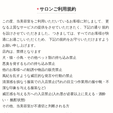
サロンご利用規約
この度、当美容室をご利用いただいているお客様に対しまして、 更
なる上質なサービスの提供をさせていただきたく、下記の通り 規約
を設けさせていただきました。 つきましては、すべてのお客様が快
適にお過ごしいただくため、 下記の規約をお守りいただけますよう
お願い申し上げます。
店内は、禁煙となります
犬・猫・小鳥・その他ペット類の持ち込み禁止
悪臭を発するものの持ち込み禁止
他のお客様への勧誘や物品の販売禁止
風紀を乱すような威圧的な発言や行動の禁止
清潔感を損なう服装での入店禁止(汚れの目立つ作業用の服や靴・不
潔な印象を与える服装など)
威圧感を与える方への入店禁止(入れ墨が必要以上に見える・酒酔
い・ 酩酊状態)
その他、当美容室が不適切と判断される方