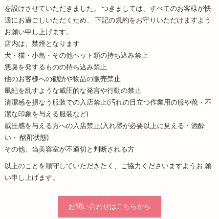
を設けさせていただきました。 つきましては、すべてのお客様が快
適にお過ごしいただくため、 下記の規約をお守りいただけますよう
お願い申し上げます。
店内は、禁煙となります
犬・猫・小鳥・その他ペット類の持ち込み禁止
悪臭を発するものの持ち込み禁止
他のお客様への勧誘や物品の販売禁止
風紀を乱すような威圧的な発言や行動の禁止
清潔感を損なう服装での入店禁止(汚れの目立つ作業用の服や靴・不
潔な印象を与える服装など)
威圧感を与える方への入店禁止(入れ墨が必要以上に見える・酒酔
い・ 酩酊状態)
その他、当美容室が不適切と判断される方
以上のことを順守していただきたく、ご協力くださいますようお 願
い申し上げます。
お問い合わせはこちらから