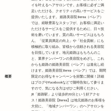
イを叶えるヘアサロンです。お客様に必ずご満
足いただける、クオリティの高いサービスをご
提供いたします。 姫路美容院 Berea（ベレア）
では、経験豊富なスタッフが、お客様に満足い
ただけるサービスをご提供するために、日々技
術を磨いています。質の高いサービスはもちろ
ん、「従業員満足の向上」や「社会貢献」にも
積極的に取り組み、皆様から信頼される美容院
を目指しています。地元姫路はもちろんのこ
と、業界ナンバーワンの美容院をめざし、これ
からも姫路の姫路美容院（ベレア）は進化し続
けます。姫路美容院 Berea（ベレア）では、期間
概要
限定のお得なキャンペーンを頻繁に開催！詳細
はブログやFacebookなどで随時告知して参りま
すので、気になる方はぜひご利用ください。
JR「姫路駅」より徒歩約10分という好アクセ
ス！姫路美容院【Berea】は地元姫路のお客様を
大切に、「地域ナンバーワン」のヘアサロンを