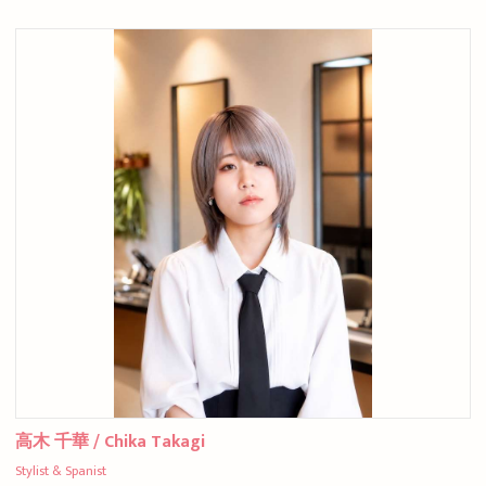
高木 千華 / Chika Takagi
Stylist & Spanist