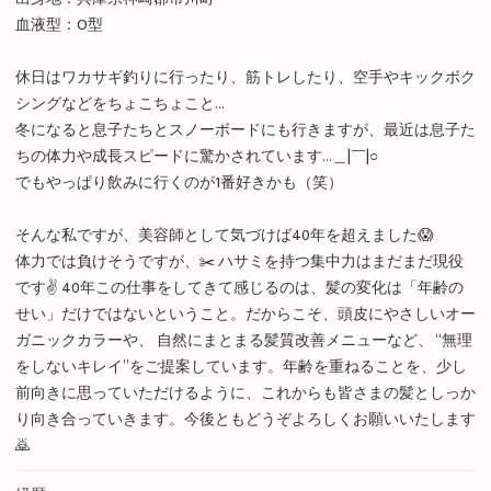
血液型：O型
休日はワカサギ釣りに行ったり、筋トレしたり、空手やキックボク
シングなどをちょこちょこと...
冬になると息子たちとスノーボードにも行きますが、最近は息子た
ちの体力や成長スピードに驚かされています...＿|￣|○
でもやっぱり飲みに行くのが1番好きかも（笑）
そんな私ですが、美容師として気づけば40年を超えました😱
体力では負けそうですが、✂️ ハサミを持つ集中力はまだまだ現役
です✌️ 40年この仕事をしてきて感じるのは、髪の変化は「年齢の
せい」だけではないということ。だからこそ、頭皮にやさしいオー
ガニックカラーや、 自然にまとまる髪質改善メニューなど、 “無理
をしないキレイ”をご提案しています。年齢を重ねることを、少し
前向きに思っていただけるように、これからも皆さまの髪としっか
り向き合っていきます。今後ともどうぞよろしくお願いいたします
🙇