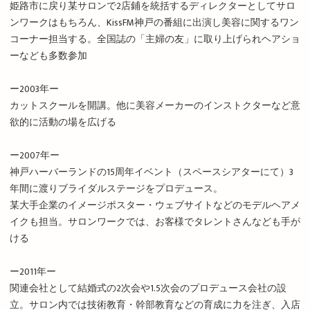
姫路市に戻り某サロンで2店鋪を統括するディレクターとしてサロ
ンワークはもちろん、KissFM神戸の番組に出演し美容に関するワン
コーナー担当する。全国誌の「主婦の友」に取り上げられヘアショ
ーなども多数参加
ー2003年ー
カットスクールを開講。他に美容メーカーのインストクターなど意
欲的に活動の場を広げる
ー2007年ー
神戸ハーバーランドの15周年イベント（スペースシアターにて）3
年間に渡りブライダルステージをプロデュース。
某大手企業のイメージポスター・ウェブサイトなどのモデルヘアメ
イクも担当。サロンワークでは、お客様でタレントさんなども手が
ける
ー2011年ー
関連会社として結婚式の2次会や1.5次会のプロデュース会社の設
立。サロン内では技術教育・幹部教育などの育成に力を注ぎ、入店